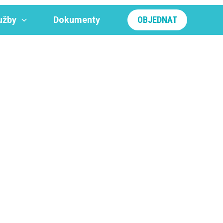
užby
Dokumenty
OBJEDNAT