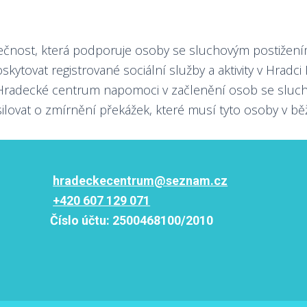
nost, která podporuje osoby se sluchovým postižením 
kytovat registrované sociální služby a aktivity v Hradc
e Hradecké centrum napomoci v začlenění osob se sluc
silovat o zmírnění překážek, které musí tyto osoby v bě
hradeckecentrum@seznam.cz
+420 607 129 071
Číslo účtu:
2500468100/2010