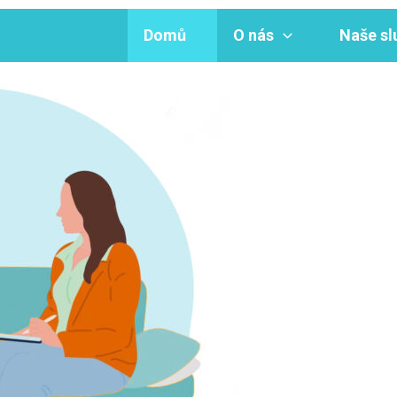
Domů
O nás
Naše sl