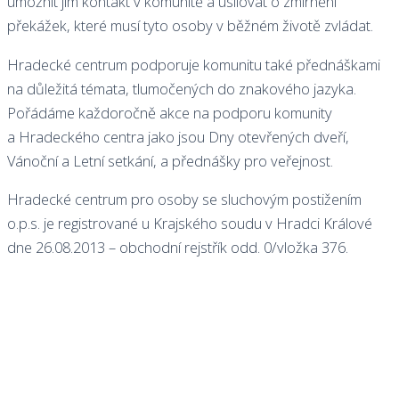
umožnit jim kontakt v komunitě a usilovat o zmírnění
překážek, které musí tyto osoby v běžném životě zvládat.
Hradecké centrum podporuje komunitu také přednáškami
na důležitá témata, tlumočených do znakového jazyka.
Pořádáme každoročně akce na podporu komunity
a Hradeckého centra jako jsou Dny otevřených dveří,
Vánoční a Letní setkání, a přednášky pro veřejnost.
Hradecké centrum pro osoby se sluchovým postižením
o.p.s. je registrované u Krajského soudu v Hradci Králové
dne 26.08.2013 – obchodní rejstřík odd. 0/vložka 376.