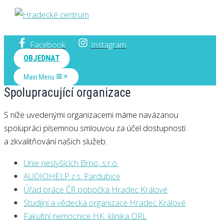
Hradecké centrum
Facebook
Instagram
OBJEDNAT
Main Menu
Spolupracující organizace
S níže uvedenými organizacemi máme navázanou
spolupráci písemnou smlouvou za účel dostupnosti
a zkvalitňování našich služeb.
Unie neslyšících Brno, s.r.o.
AUDIOHELP z.s. Pardubice
Úřad práce ČR pobočka Hradec Králové
Studijní a vědecká organizace Hradec Králové
Fakultní nemocnice HK, klinika ORL