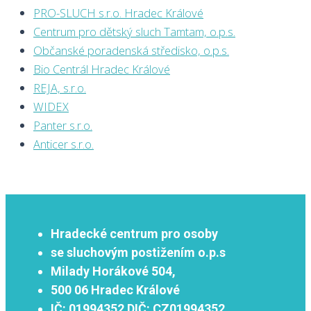
PRO-SLUCH s.r.o. Hradec Králové
Centrum pro dětský sluch Tamtam, o.p.s.
Občanské poradenská středisko, o.p.s.
Bio Centrál Hradec Králové
REJA, s.r.o.
WIDEX
Panter s.r.o.
Anticer s.r.o.
Hradecké centrum pro osoby
se sluchovým postižením o.p.s
Milady Horákové 504,
500 06 Hradec Králové
IČ:
01994352
DIČ:
CZ01994352