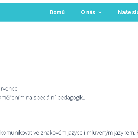
Domů
O nás
Naše sl
ervence
aměřením na speciální pedagogiku
e komunikovat ve znakovém jazyce i mluveným jazykem. 