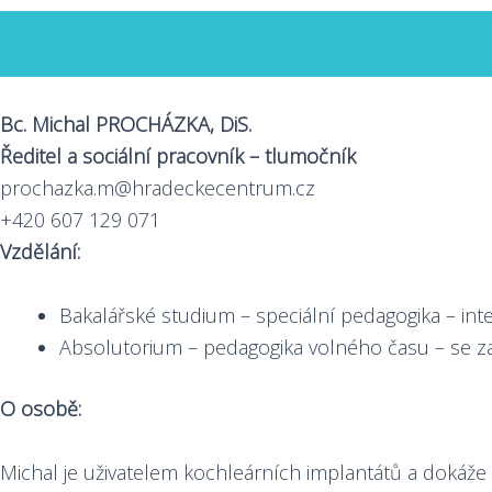
Bc. Michal PROCHÁZKA, DiS.
Ředitel a sociální pracovník – tlumočník
prochazka.m@hradeckecentrum.cz
+420 607 129 071
Vzdělání:
Bakalářské studium – speciální pedagogika – int
Absolutorium – pedagogika volného času – se z
O osobě:
Michal je uživatelem kochleárních implantátů a dokáž