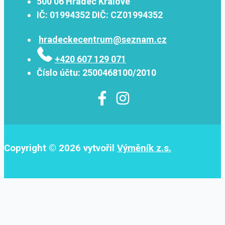
500 06 Hradec Králové
IČ:
01994352
DIČ:
CZ01994352
hradeckecentrum@seznam.cz
+420 607 129 071
Číslo účtu:
2500468100/2010
Copyright © 2026 vytvořil
Výměník z.s
.