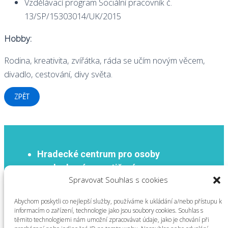
Vzdělávací program Sociální pracovník č.
13/SP/15303014/UK/2015
Hobby:
Rodina, kreativita, zvířátka, ráda se učím novým věcem,
divadlo, cestování, divy světa.
ZPĚT
Hradecké centrum pro osoby
se sluchovým postižením o.p.s
Spravovat Souhlas s cookies
Milady Horákové 504,
500 06 Hradec Králové
Abychom poskytli co nejlepší služby, používáme k ukládání a/nebo přístupu k
IČ:
01994352
DIČ:
CZ01994352
informacím o zařízení, technologie jako jsou soubory cookies. Souhlas s
těmito technologiemi nám umožní zpracovávat údaje, jako je chování při