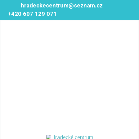
Přeskočit
Post
hradeckecentrum@seznam.cz
Mai
na
navigation
+420 607 129 071
Men
obsah