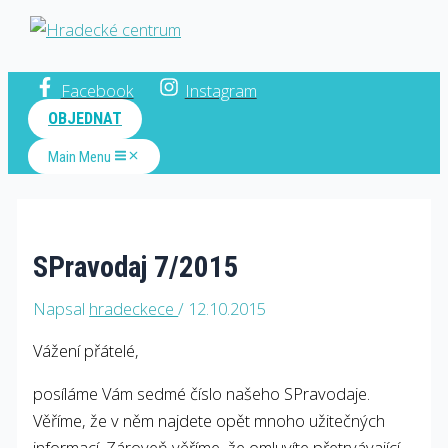
Hradecké centrum
Facebook
Instagram
OBJEDNAT
Main Menu
SPravodaj 7/2015
Napsal
hradeckece
/
12.10.2015
Vážení přátelé,
posíláme Vám sedmé číslo našeho SPravodaje.
Věříme, že v něm najdete opět mnoho užitečných
informací. Zároveň věříme, že omluvíte přetrvávající